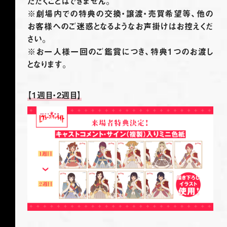
ただくことはできません。
※劇場内での特典の交換・譲渡・売買希望等、他の
お客様へのご迷惑となるようなお声掛けはお控えくだ
さい。
※お一人様一回のご鑑賞につき、特典1つのお渡し
となります。
【1週目・2週目】
HOME
NEWS
CAST&STAFF
TICKET
THEATRE
GOODS
EVENT