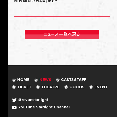
配付開始：7月2日(金)～
ニュース一覧へ戻る
HOME
NEWS
CAST&STAFF
TICKET
THEATRE
GOODS
EVENT
@revuestarlight
YouTube Starlight Channel